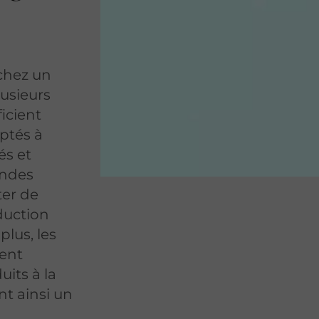
hez un
usieurs
icient
ptés à
és et
andes
ter de
duction
lus, les
ent
its à la
nt ainsi un