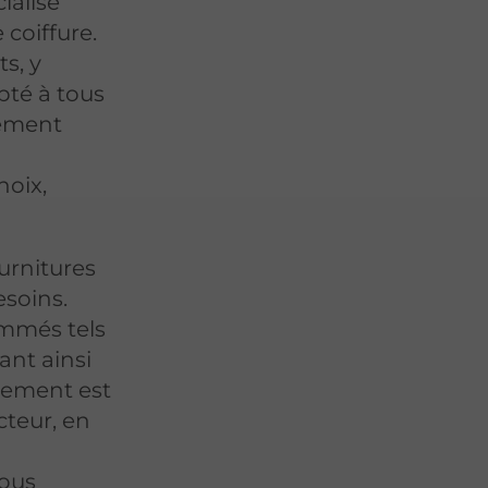
ialise
 coiffure.
s, y
pté à tous
lement
hoix,
urnitures
esoins.
ommés tels
ant ainsi
agement est
cteur, en
nous