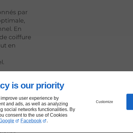
ionnés par
optimale,
nnel. En
de coiffure
out en
l.
cy is our priority
re de
 improve user experience by
Customize
nt and ads, as well as analyzing
sonne
ng social networks functionalities. By
you consent to the use of Cookies
Google
Facebook
.