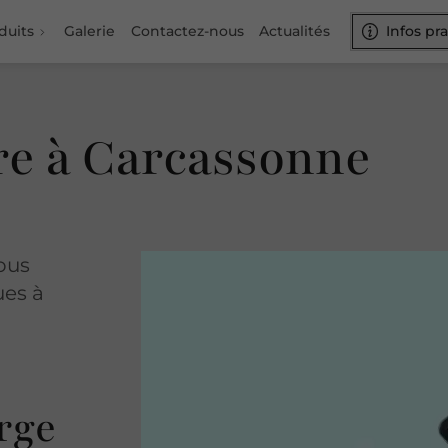
duits
Galerie
Contactez-nous
Actualités
Infos pr
ure à Carcassonne
nous
ues à
rge