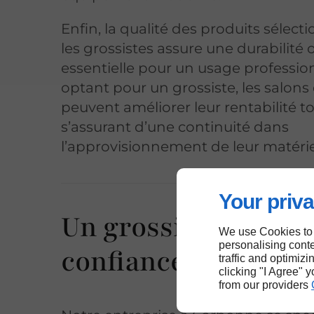
Enfin, la qualité des produits sélect
les grossistes assure une durabilité 
essentielle pour un usage professio
optant pour un grossiste, les salons 
peuvent améliorer leur rentabilité t
s’assurant d’une continuité dans
l’approvisionnement de leur matérie
Your priva
Un grossiste coiffu
We use Cookies to
personalising conte
confiance à Carcas
traffic and optimizi
clicking "I Agree" 
from our providers