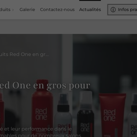
duits
Galerie
Contactez-nous
Actualités
Infos pr
Où acheter les produits Red One en gros pour votre salon de coiffure ?
Red One en gros pour
té et leur performance dans le
urnables pour de nombreux salons.