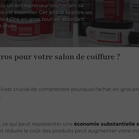
e ou un entrepreneur souhaitant se
s est essentiel. Cet article explore les
 Red One en gros, tout en abordant
r choix.
ros pour votre salon de coiffure ?
 il est crucial de comprendre pourquoi l'achat en gros p
e
.
s, ce qui peut représenter une
économie substantielle s
et réduire le coût des produits peut augmenter votre m