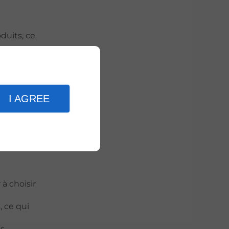
oduits, ce
ées aux
I AGREE
s
uits les
à choisir
, ce qui
es