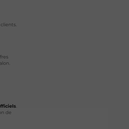
clients.
fres
alon.
fficiels
.
ion de