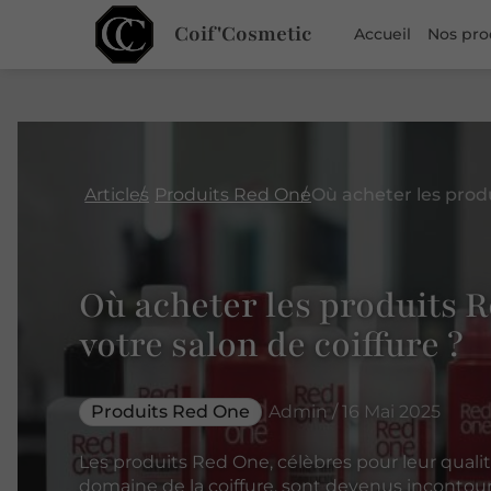
Coif'Cosmetic
Accueil
Nos pro
Articles
Produits Red One
Où acheter les produits 
votre salon de coiffure ?
Produits Red One
Admin / 16 Mai 2025
Les produits Red One, célèbres pour leur quali
domaine de la coiffure, sont devenus inconto