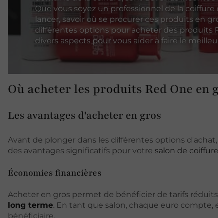
Que vous soyez un professionnel de la coiffur
lancer, savoir où se procurer ces produits en gro
différentes options pour acheter des produits
divers aspects pour vous aider à faire le meilleu
Où acheter les produits Red One en g
Les avantages d'acheter en gros
Avant de plonger dans les différentes options d'achat,
des avantages significatifs pour votre
salon de coiffur
Économies financières
Acheter en gros permet de bénéficier de tarifs réduit
long terme
. En tant que salon, chaque euro compte, 
bénéficiaire.